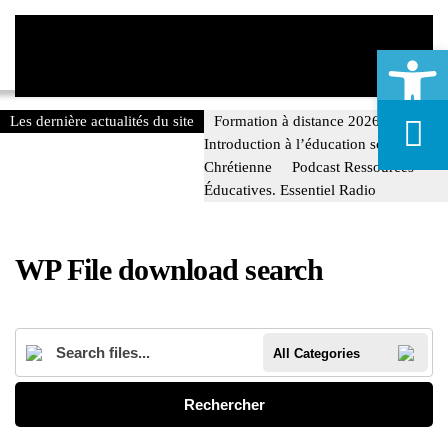
Ouvrir la
Menu
Passer au contenu principal
Les dernière actualités du site
Formation à distance 2026-2027.
Introduction à l’éducation scolaire
Chrétienne
Podcast Ressources
Éducatives. Essentiel Radio
WP File download search
All Categories
Rechercher